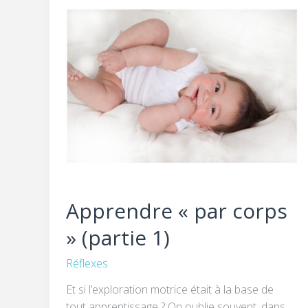
Apprendre
«
par
corps
»
(partie
1)
Apprendre « par corps
» (partie 1)
Réflexes
Et si l’exploration motrice était à la base de
tout apprentissage ? On oublie souvent, dans