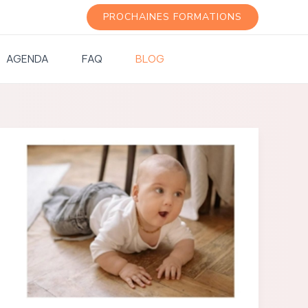
PROCHAINES FORMATIONS
AGENDA
FAQ
BLOG
Apprendre
« par
corps »
(partie
2)