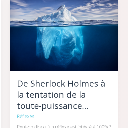
De
Sherlock
Holmes
à
la
tentation
de
la
toute-
puissance…
De Sherlock Holmes à
la tentation de la
toute-puissance…
Réflexes
Peut-on dire qu’un réflexe est intégré à 100% ?