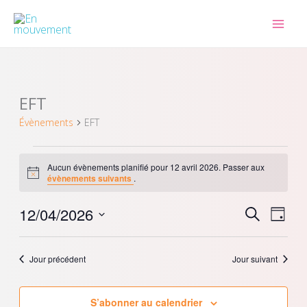
Aller
au
contenu
EFT
Évènements
for
Évènements
EFT
12
avril
2026
Aucun évènements planifié pour 12 avril 2026. Passer aux
Notice
évènements suivants
.
12/04/2026
Recherche
Navig
Recherche
Jour
et
de
Sélectionnez
navigation
vues
une
Jour précédent
Jour suivant
de
Évèn
date.
vues
Évènements
S’abonner au calendrier