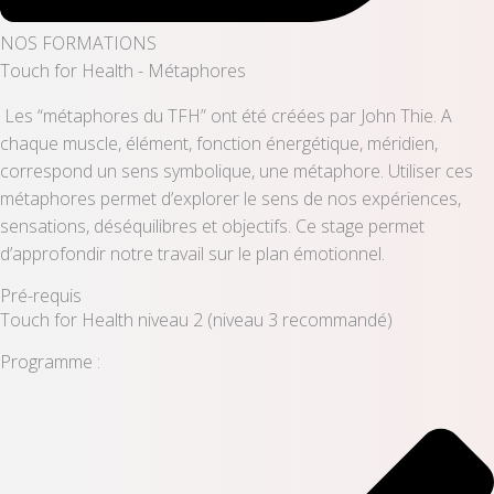
NOS FORMATIONS​
Touch for Health - Métaphores
Les “métaphores du TFH” ont été créées par John Thie. A
chaque muscle, élément, fonction énergétique, méridien,
correspond un sens symbolique, une métaphore. Utiliser ces
métaphores permet d’explorer le sens de nos expériences,
sensations, déséquilibres et objectifs. Ce stage permet
d’approfondir notre travail sur le plan émotionnel.
Pré-requis
Touch for Health niveau 2 (niveau 3 recommandé)
Programme :