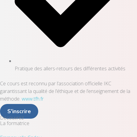
Pratique des allers-retours des différentes activités
Ce cours est reconnu par l’association officielle IKC
garantissant la qualité de l’éthique et de l’enseignement de la
méthode.
www.tfh.fr
S'inscrire
Découvrez
La formatrice