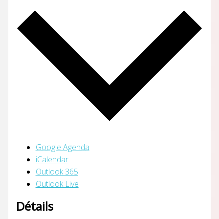
Google Agenda
iCalendar
Outlook 365
Outlook Live
Détails