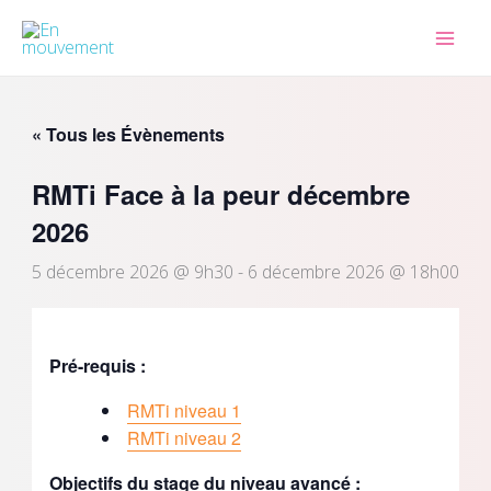
Aller
au
contenu
« Tous les Évènements
RMTi Face à la peur décembre
2026
5 décembre 2026 @ 9h30
-
6 décembre 2026 @ 18h00
Pré-requis :
RMTi niveau 1
RMTi niveau 2
Objectifs du stage du niveau avancé :