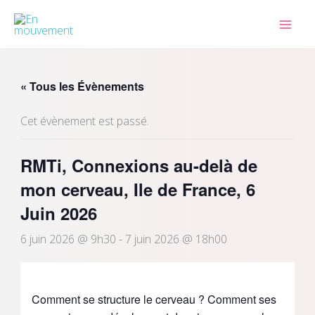
Aller
au
contenu
« Tous les Évènements
Cet évènement est passé.
RMTi, Connexions au-delà de
mon cerveau, Ile de France, 6
Juin 2026
6 juin 2026 @ 9h30
-
7 juin 2026 @ 18h00
Comment se structure le cerveau ? Comment ses