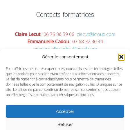
Contacts formatrices
Claire Lecut
: 06 76 36 59 06
clecut@icloud.com
Emmanuelle Cadou
: 07 68 32 36 44
emmanuelle.cadou@gmail.com
Elodie Bouillé
: 06 07 32 65 80
Gérer le consentement
mplaisirdapprendre@gmail.com
Pour offrir les meilleures expériences, nous utilisons des technologies telles
Bérangère Mainguy
: 06 86 07 81
que les cookies pour stocker et/ou accéder aux informations des appareils.
09
bmainguy@zybra.fr
Le fait de consentir à ces technologies nous permettra de traiter des
données telles que le comportement de navigation ou les ID uniques sur ce
site. Le fait de ne pas consentir ou de retirer son consentement peut avoir
un effet négatif sur certaines caractéristiques et fonctions.
Politique de confidentialité
Accepter
Politique de cookies (UE)
Conditions générales d’utilisation du site et des
Refuser