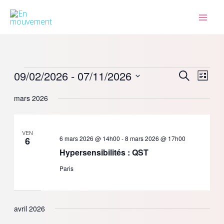
Aller
au
contenu
Évènements
09/02/2026
 - 
07/11/2026
Recherche
Navig
Recherche
Liste
et
de
Sélectionnez
mars 2026
navigation
vues
une
de
Évèn
date.
vues
VEN
Évènements
6 mars 2026 @ 14h00
-
8 mars 2026 @ 17h00
6
Hypersensibilités : QST
Paris
avril 2026